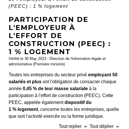
(PEEC) : 1 % logement
PARTICIPATION DE
L'EMPLOYEUR À
L'EFFORT DE
CONSTRUCTION (PEEC) :
1 % LOGEMENT
Vérifié le 30 May 2023 - Direction de l'information légale et
administrative (Première ministre)
Toutes les entreprises du secteur privé
employant 50
salariés
et plus
ont l'obligation de consacrer chaque
année
0,45 %
de leur masse salariale
à la
participation à l'effort de construction (PEEC). Cette
PEEC, appelée également
dispositif du
1 %
logement
, concerne toutes les entreprises, quelle
que soit l'activité exercée ou la forme juridique.
keyboard_arrow_up
keyboard_arrow_down
Tout replier
Tout déplier