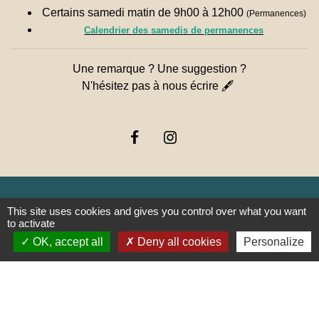
Certains samedi matin de 9h00 à 12h00
(Permanences)
Calendrier des samedis de permanences
Une remarque ? Une suggestion ?
N'hésitez pas à nous écrire 🖋
This site uses cookies and gives you control over what you want
to activate
Liens
OK, accept all
Deny all cookies
Personalize
PREFECTURE DE SAÔNE ET
LOIRE
RÉGION BOURGOGNE-