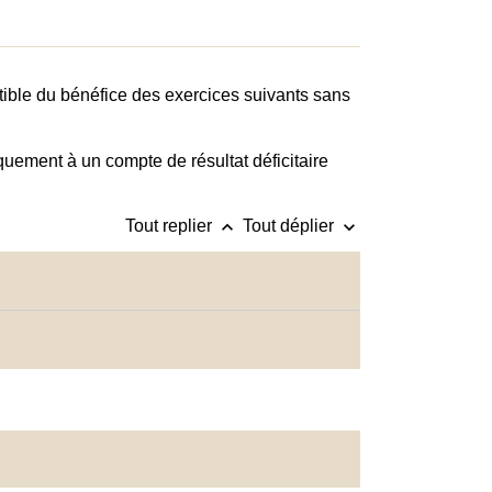
ible du bénéfice des exercices suivants sans
quement à un compte de résultat déficitaire
keyboard_arrow_up
keyboard_arrow_down
Tout replier
Tout déplier