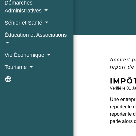
Démarches
Administratives
Sénior et Santé
Éducation et Associations
Vie Économique
Accueil 
Tourisme
report de 
language
IMPÔT
Vérifié le 01 J
Une entrepri
reporter le 
reporter le 
parle alors