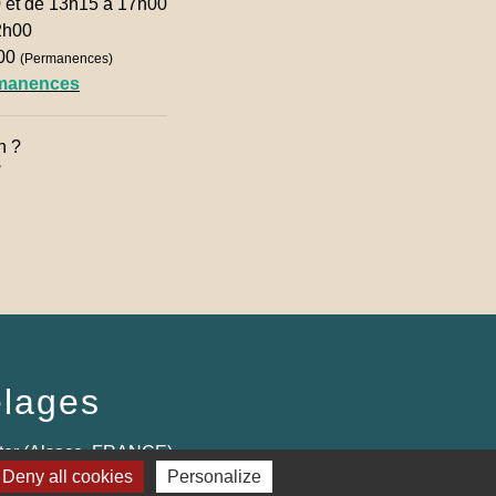
0 et de 13h15 à 17h00
2h00
h00
(Permanences)
rmanences
n ?

lages
ter (Alsace, FRANCE)
Deny all cookies
Personalize