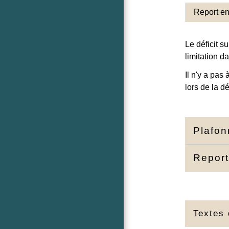
Report en
Le déficit 
limitation d
Il n'y a pas
lors de la dé
Plafo
Report
Textes 