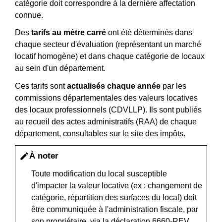
catégorie doit correspondre à la dernière affectation
connue.
Des
tarifs au mètre carré
ont été déterminés dans
chaque secteur d'évaluation (représentant un marché
locatif homogène) et dans chaque catégorie de locaux
au sein d'un département.
Ces tarifs sont
actualisés chaque année
par les
commissions départementales des valeurs locatives
des locaux professionnels (CDVLLP). Ils sont publiés
au recueil des actes administratifs (RAA) de chaque
département,
consultables sur le site des impôts
.
À noter
edit
Toute modification du local susceptible
d'impacter la valeur locative (ex : changement de
catégorie, répartition des surfaces du local) doit
être communiquée à l'administration fiscale, par
son propriétaire, via la
déclaration 6660-REV
.