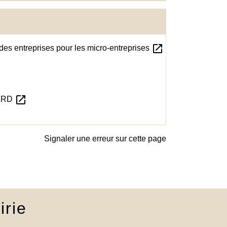
open_in_new
 des entreprises pour les micro-entreprises
open_in_new
- ZRD
Signaler une erreur sur cette page
irie