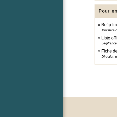
Pour en
Bofip-Im
Ministère 
Liste of
Legifrance
Fiche de
Direction 