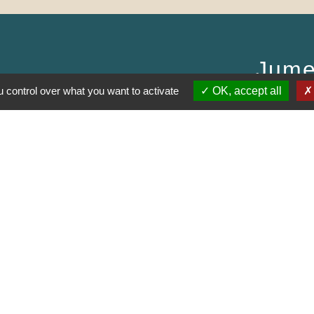
Jume
 control over what you want to activate
OK, accept all
Muns
E SAÔNE ET LOIRE
GOGNE-FRANCHE-
RTEMENTAL DE
E
AUJOLAIS
ON
entions légales
-
Politique de confidentialité
-
Accessibilité
-