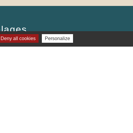
lages
Deny all cookies
Personalize
ter (Alsace, FRANCE)
Plan du site
-
Gestion des cookies