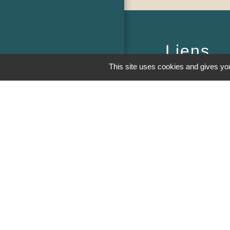
Liens
This site uses cookies and gives you
PREFECTURE D
RÉGION BOUR
COMTE
CONSEIL DÉPA
SAÔNE ET LOIR
MÂCONNAIS-BE
AGGLOMÉRATI
M