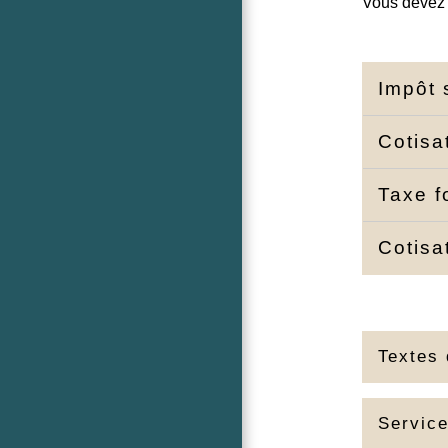
Vous devez 
Impôt 
Cotisa
Taxe f
Cotisa
Textes 
Service