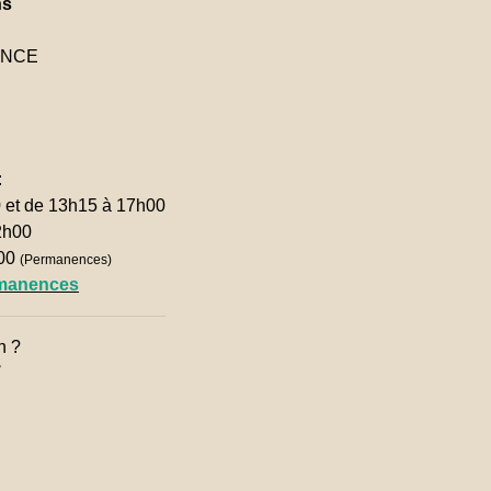
ns
RANCE
:
0 et de 13h15 à 17h00
2h00
h00
(Permanences)
rmanences
n ?
