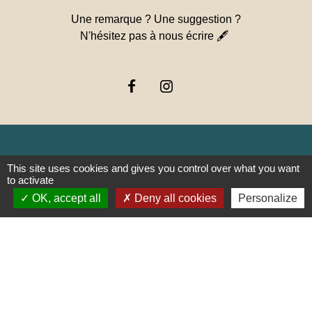
Une remarque ? Une suggestion ?
N'hésitez pas à nous écrire 🖋
This site uses cookies and gives you control over what you want
Liens
to activate
OK, accept all
Deny all cookies
Personalize
PREFECTURE DE SAÔNE ET
LOIRE
RÉGION BOURGOGNE-
FRANCHE-COMTE
CONSEIL DÉPARTEMENTAL DE