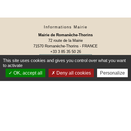
Informations Mairie
Mairie de Romanèche-Thorins
72 route de la Mairie
71570 Romanèche-Thorins - FRANCE
+33 3 85 35 50 26
Contact par formulaire
This site uses cookies and gives you control over what you want
to activate
OK, accept all
Deny all cookies
Personalize
Le secrétariat vous accueille :
Lundi, Mercredi et Vendredi de 8h30 à 12h00 et de
13h15 à 17h00
Mardi et Jeudi de 8h30 à 12h00
Certains samedi matin de 9h00 à 12h00
(Permanences)
Calendrier des samedis de permanences
Une remarque ? Une suggestion ?