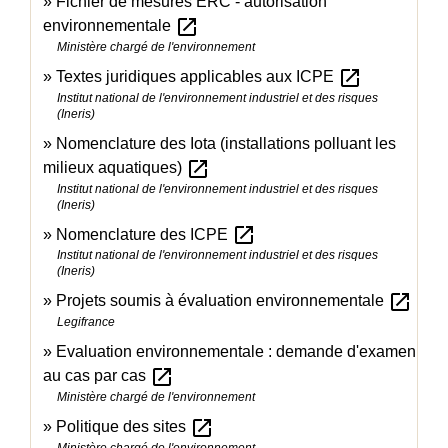
Fichier de mesures ERC - autorisation
open_in_new
environnementale
Ministère chargé de l'environnement
open_in_new
Textes juridiques applicables aux ICPE
Institut national de l'environnement industriel et des risques
(Ineris)
Nomenclature des Iota (installations polluant les
open_in_new
milieux aquatiques)
Institut national de l'environnement industriel et des risques
(Ineris)
open_in_new
Nomenclature des ICPE
Institut national de l'environnement industriel et des risques
(Ineris)
open_in_new
Projets soumis à évaluation environnementale
Legifrance
Evaluation environnementale : demande d'examen
open_in_new
au cas par cas
Ministère chargé de l'environnement
open_in_new
Politique des sites
Ministère chargé de l'environnement