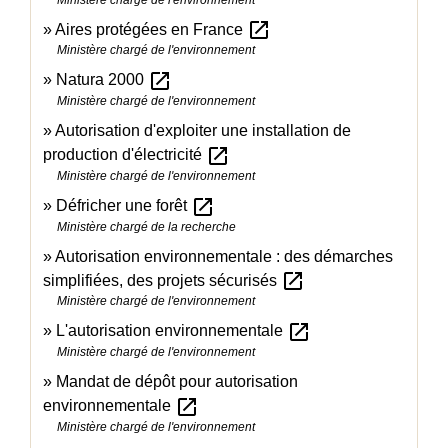
open_in_new
Aires protégées en France
Ministère chargé de l'environnement
open_in_new
Natura 2000
Ministère chargé de l'environnement
Autorisation d'exploiter une installation de
open_in_new
production d'électricité
Ministère chargé de l'environnement
open_in_new
Défricher une forêt
Ministère chargé de la recherche
Autorisation environnementale : des démarches
open_in_new
simplifiées, des projets sécurisés
Ministère chargé de l'environnement
open_in_new
L'autorisation environnementale
Ministère chargé de l'environnement
Mandat de dépôt pour autorisation
open_in_new
environnementale
Ministère chargé de l'environnement