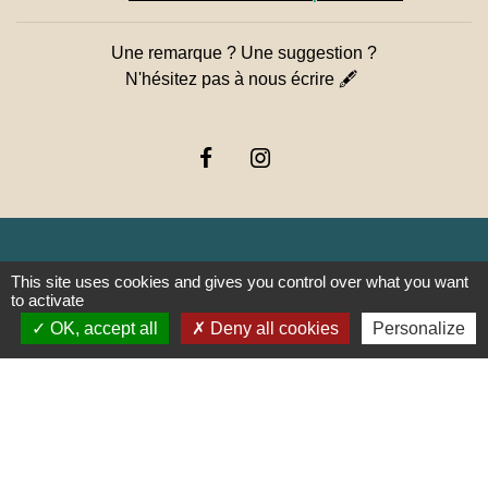
Une remarque ? Une suggestion ?
N'hésitez pas à nous écrire 🖋
This site uses cookies and gives you control over what you want
Liens
to activate
OK, accept all
Deny all cookies
Personalize
PREFECTURE DE SAÔNE ET
LOIRE
RÉGION BOURGOGNE-
FRANCHE-COMTE