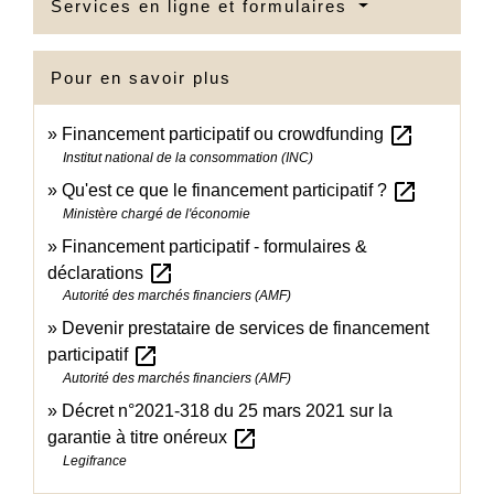
Services en ligne et formulaires
Pour en savoir plus
open_in_new
Financement participatif ou crowdfunding
Institut national de la consommation (INC)
open_in_new
Qu'est ce que le financement participatif ?
Ministère chargé de l'économie
Financement participatif - formulaires &
open_in_new
déclarations
Autorité des marchés financiers (AMF)
Devenir prestataire de services de financement
open_in_new
participatif
Autorité des marchés financiers (AMF)
Décret n°2021-318 du 25 mars 2021 sur la
open_in_new
garantie à titre onéreux
Legifrance