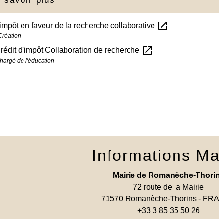
 savoir plus
open_in_new
'impôt en faveur de la recherche collaborative
Création
open_in_new
rédit d'impôt Collaboration de recherche
chargé de l'éducation
Informations Ma
Mairie de Romanèche-Thori
72 route de la Mairie
71570 Romanèche-Thorins - F
+33 3 85 35 50 26