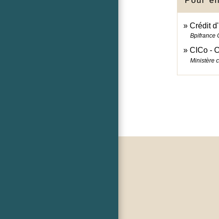
Pour en
Crédit d
Bpifrance 
CICo - C
Ministère 