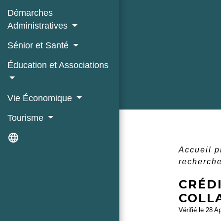
Démarches
Administratives
Sénior et Santé
Éducation et Associations
Vie Économique
Tourisme
language
Accueil 
recherche
CRÉD
COLLA
Vérifié le 28 A