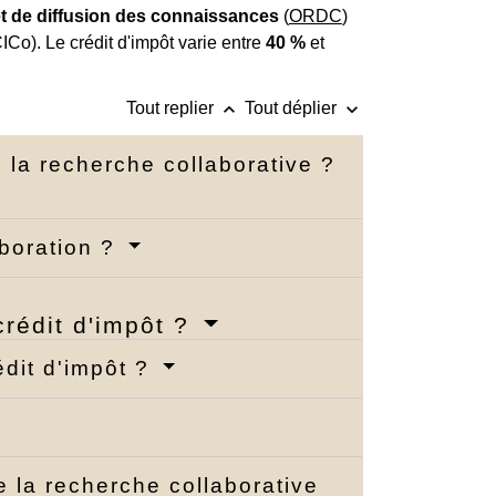
t de diffusion des connaissances
(
ORDC
)
CICo). Le crédit d'impôt varie entre
40 %
et
keyboard_arrow_up
keyboard_arrow_down
Tout replier
Tout déplier
e la recherche collaborative ?
aboration ?
crédit d'impôt ?
édit d'impôt ?
e la recherche collaborative