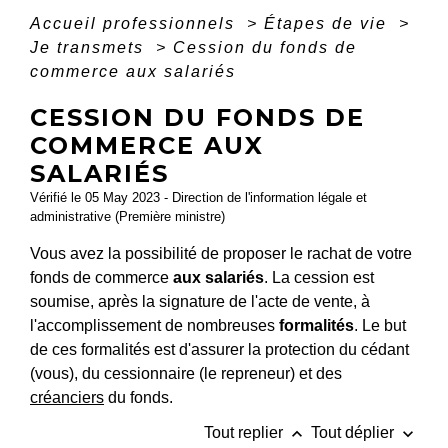
Accueil professionnels
>
Étapes de vie
>
Je transmets
>
Cession du fonds de
commerce aux salariés
CESSION DU FONDS DE
COMMERCE AUX
SALARIÉS
Vérifié le 05 May 2023 - Direction de l'information légale et
administrative (Première ministre)
Vous avez la possibilité de proposer le rachat de votre
fonds de commerce
aux salariés
. La cession est
soumise, après la signature de l'acte de vente, à
l'accomplissement de nombreuses
formalités
. Le but
de ces formalités est d'assurer la protection du cédant
(vous), du cessionnaire (le repreneur) et des
créanciers
du fonds.
keyboard_arrow_up
keyboard_arrow_down
Tout replier
Tout déplier