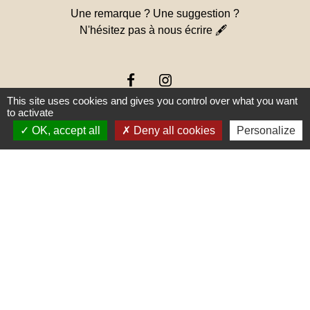
Une remarque ? Une suggestion ?
N'hésitez pas à nous écrire 🖋
This site uses cookies and gives you control over what you want
to activate
OK, accept all
Deny all cookies
Personalize
Liens
PREFECTURE DE SAÔNE ET
LOIRE
RÉGION BOURGOGNE-
FRANCHE-COMTE
CONSEIL DÉPARTEMENTAL DE