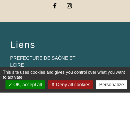
Liens
PREFECTURE DE SAÔNE ET
LOIRE
This site uses cookies and gives you control over what you want
RÉGION BOURGOGNE-
to activate
FRANCHE-COMTE
OK, accept all
Deny all cookies
Personalize
CONSEIL DÉPARTEMENTAL DE
SAÔNE ET LOIRE
MÂCONNAIS-BEAUJOLAIS
AGGLOMÉRATION