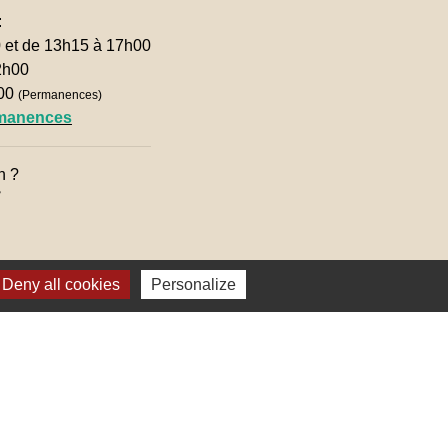
:
0 et de 13h15 à 17h00
2h00
h00
(Permanences)
rmanences
n ?

Deny all cookies
Personalize
lages