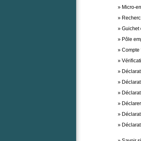
Micro-ent
Recherch
Guichet 
Pôle emp
Compte f
Vérifica
Déclarat
Déclarat
Déclarat
Déclarer
Déclarat
Déclarat
Savoir s