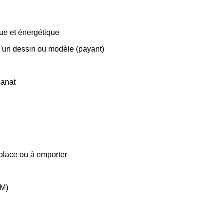
que et énergétique
 d'un dessin ou modèle (payant)
sanat
place ou à emporter
CM)