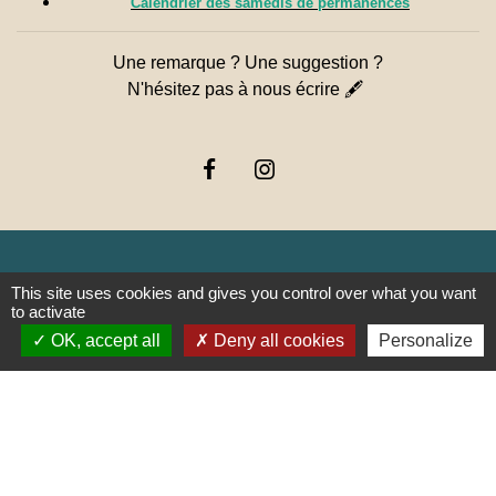
Calendrier des samedis de permanences
Une remarque ? Une suggestion ?
N'hésitez pas à nous écrire 🖋
This site uses cookies and gives you control over what you want
Liens
to activate
OK, accept all
Deny all cookies
Personalize
PREFECTURE DE SAÔNE ET
LOIRE
RÉGION BOURGOGNE-
FRANCHE-COMTE