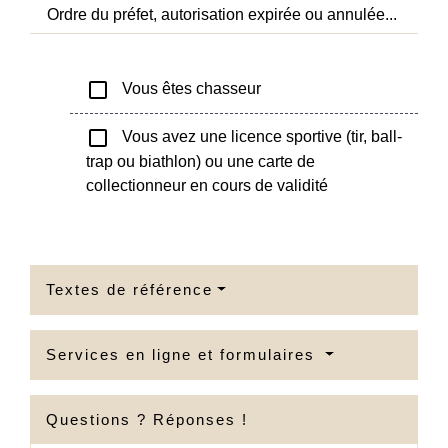
Ordre du préfet, autorisation expirée ou annulée...
check_box_outline_blank
Vous êtes chasseur
check_box_outline_blank
Vous avez une licence sportive (tir, ball-
trap ou biathlon) ou une carte de
collectionneur en cours de validité
Textes de référence
Services en ligne et formulaires
Questions ? Réponses !