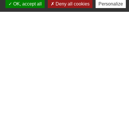
OK, accept all
Deny all cookies
Personalize
Une remarque ? Une suggestion ?
N'hésitez pas à nous écrire 🖋
Liens
PREFECTURE DE SAÔNE ET
LOIRE
RÉGION BOURGOGNE-
FRANCHE-COMTE
CONSEIL DÉPARTEMENTAL DE