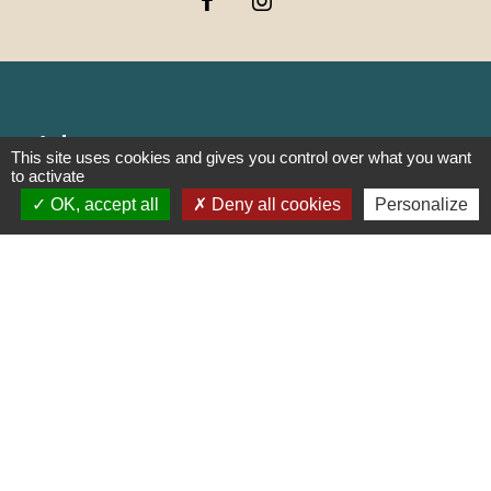
Liens
This site uses cookies and gives you control over what you want
to activate
PREFECTURE DE SAÔNE ET
OK, accept all
Deny all cookies
Personalize
LOIRE
RÉGION BOURGOGNE-
FRANCHE-COMTE
CONSEIL DÉPARTEMENTAL DE
SAÔNE ET LOIRE
MÂCONNAIS-BEAUJOLAIS
AGGLOMÉRATION