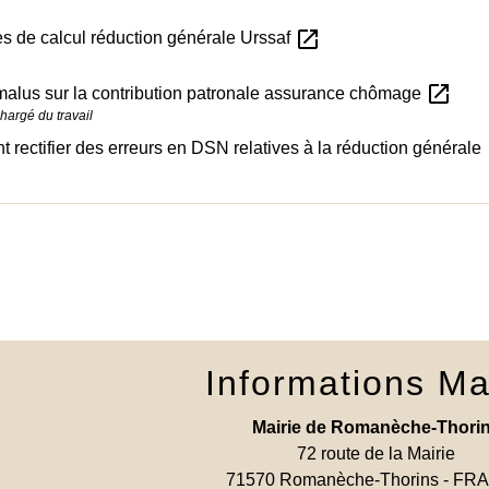
open_in_new
 de calcul réduction générale Urssaf
open_in_new
alus sur la contribution patronale assurance chômage
hargé du travail
o
rectifier des erreurs en DSN relatives à la réduction générale
Informations Ma
Mairie de Romanèche-Thori
72 route de la Mairie
71570 Romanèche-Thorins - F