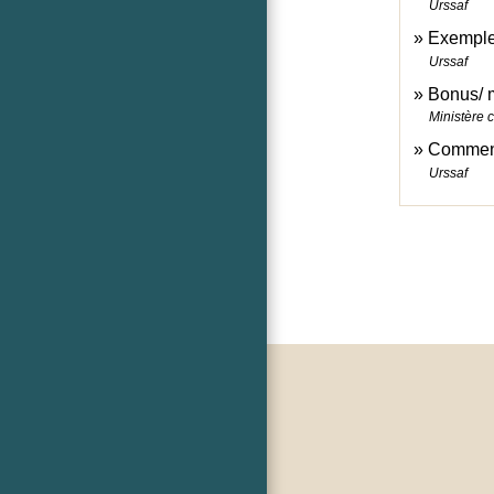
Urssaf
Exemples
Urssaf
Bonus/ m
Ministère c
Comment 
Urssaf