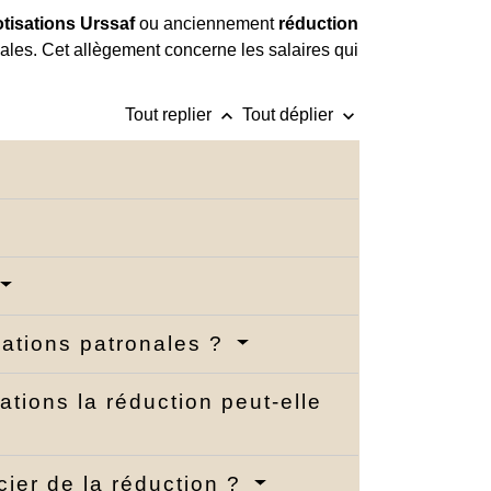
otisations Urssaf
ou anciennement
réduction
nales. Cet allègement concerne les salaires qui
keyboard_arrow_up
keyboard_arrow_down
Tout replier
Tout déplier
sations patronales ?
tions la réduction peut-elle
cier de la réduction ?