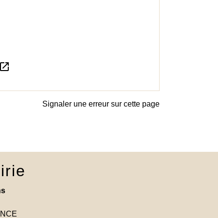
pen_in_new
Signaler une erreur sur cette page
irie
ns
RANCE