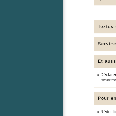
Textes 
Service
Et auss
Déclarer
Ressource
Pour en
Réductio