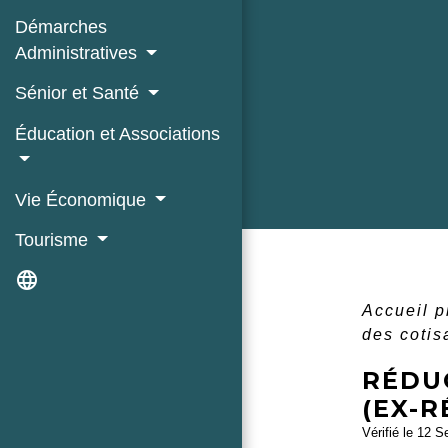
Démarches
Administratives
Sénior et Santé
Éducation et Associations
Vie Économique
Tourisme
language
Accueil 
des cotis
RÉDU
(EX-R
Vérifié le 12 S