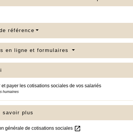
de référence
s en ligne et formulaires
i
 et payer les cotisations sociales de vos salariés
s humaines
 savoir plus
open_in_new
n générale de cotisations sociales