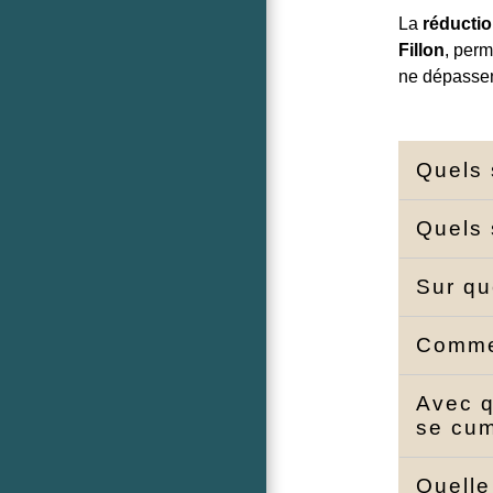
La
réductio
Fillon
, perm
ne dépasse
Quels 
Quels 
Sur qu
Commen
Avec q
se cu
Quelle