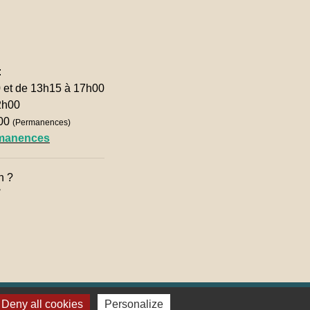
:
0 et de 13h15 à 17h00
2h00
h00
(Permanences)
rmanences
n ?

Deny all cookies
Personalize