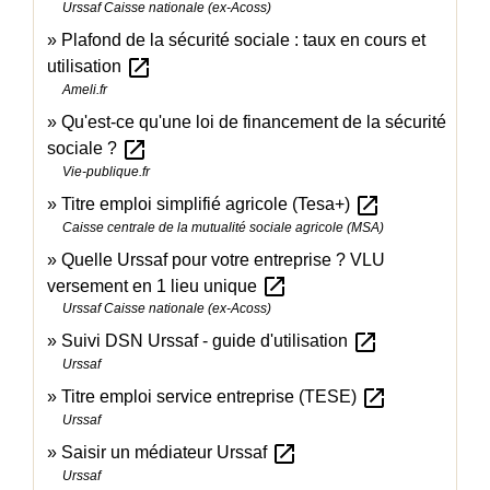
Urssaf Caisse nationale (ex-Acoss)
Plafond de la sécurité sociale : taux en cours et
open_in_new
utilisation
Ameli.fr
Qu'est-ce qu'une loi de financement de la sécurité
open_in_new
sociale ?
Vie-publique.fr
open_in_new
Titre emploi simplifié agricole (Tesa+)
Caisse centrale de la mutualité sociale agricole (MSA)
Quelle Urssaf pour votre entreprise ? VLU
open_in_new
versement en 1 lieu unique
Urssaf Caisse nationale (ex-Acoss)
open_in_new
Suivi DSN Urssaf - guide d'utilisation
Urssaf
open_in_new
Titre emploi service entreprise (TESE)
Urssaf
open_in_new
Saisir un médiateur Urssaf
Urssaf