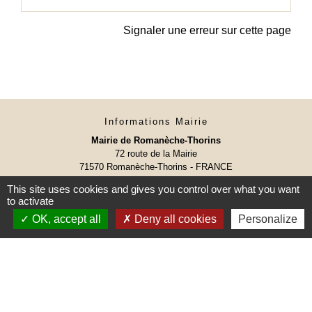
Signaler une erreur sur cette page
Informations Mairie
Mairie de Romanèche-Thorins
72 route de la Mairie
71570 Romanèche-Thorins - FRANCE
+33 3 85 35 50 26
This site uses cookies and gives you control over what you want
Contact par formulaire
to activate
OK, accept all
Deny all cookies
Personalize
Le secrétariat vous accueille :
Lundi, Mercredi et Vendredi de 8h30 à 12h00 et de
13h15 à 17h00
Mardi et Jeudi de 8h30 à 12h00
Certains samedi matin de 9h00 à 12h00
(Permanences)