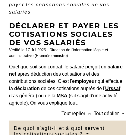
payer les cotisations sociales de vos
salariés
DÉCLARER ET PAYER LES
COTISATIONS SOCIALES
DE VOS SALARIÉS
Vérifié le 17 Jul 2023 - Direction de l'information légale et
administrative (Première ministre)
Quel que soit son contrat, le salarié perçoit un
salaire
net
après déduction des cotisations et des
contributions sociales. C'est l'
employeur
qui effectue
la
déclaration
de ces cotisations auprès de l'
Urssaf
(cas général) ou de la
MSA
(s'il s'agit d'une activité
agricole). On vous explique tout.
keyboard_arrow_up
keyboard_arrow_down
Tout replier
Tout déplier
De quoi s'agit-il et à quoi servent
les cotisations sociales ?