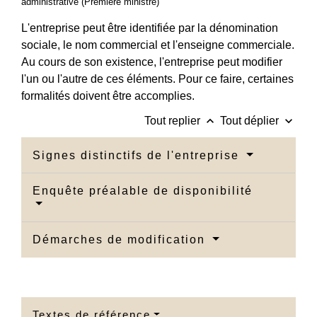
administrative (Première ministre)
L'entreprise peut être identifiée par la dénomination
sociale, le nom commercial et l'enseigne commerciale.
Au cours de son existence, l'entreprise peut modifier
l'un ou l'autre de ces éléments. Pour ce faire, certaines
formalités doivent être accomplies.
keyboard_arrow_up
keyboard_arrow_down
Tout replier
Tout déplier
Signes distinctifs de l'entreprise
Enquête préalable de disponibilité
Démarches de modification
Textes de référence