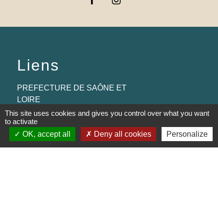
Liens
PREFECTURE DE SAÔNE ET
LOIRE
This site uses cookies and gives you control over what you want
RÉGION BOURGOGNE-
to activate
FRANCHE-COMTE
OK, accept all
Deny all cookies
Personalize
CONSEIL DÉPARTEMENTAL DE
SAÔNE ET LOIRE
MÂCONNAIS-BEAUJOLAIS
AGGLOMÉRATION