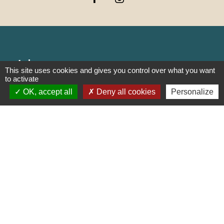
Liens
This site uses cookies and gives you control over what you want
to activate
PREFECTURE DE SAÔNE ET
OK, accept all
Deny all cookies
Personalize
LOIRE
RÉGION BOURGOGNE-
FRANCHE-COMTE
CONSEIL DÉPARTEMENTAL DE
SAÔNE ET LOIRE
MÂCONNAIS-BEAUJOLAIS
AGGLOMÉRATION