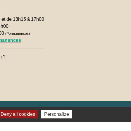
:
0 et de 13h15 à 17h00
2h00
h00
(Permanences)
rmanences
n ?

Deny all cookies
Personalize
lages