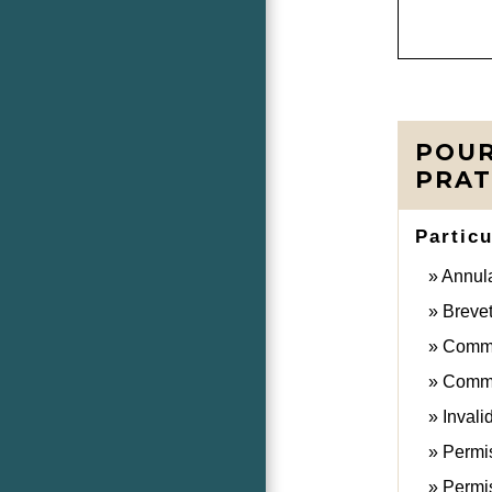
POUR
PRAT
Particu
Annula
Brevet
Commen
Commen
Invali
Permis
Permis