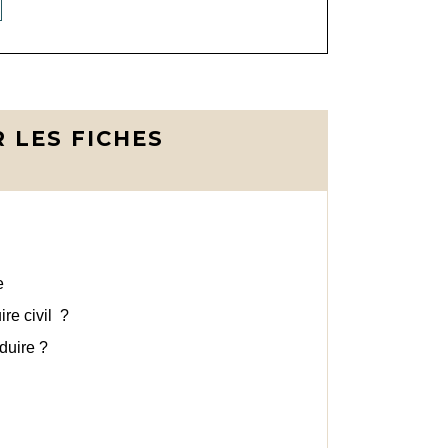
 LES FICHES
e
re civil ?
duire ?