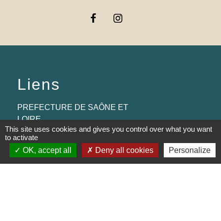
Liens
PREFECTURE DE SAÔNE ET
LOIRE
This site uses cookies and gives you control over what you want
to activate
RÉGION BOURGOGNE-
OK, accept all
Deny all cookies
Personalize
FRANCHE-COMTE
CONSEIL DÉPARTEMENTAL DE
SAÔNE ET LOIRE
MÂCONNAIS-BEAUJOLAIS
AGGLOMÉRATION