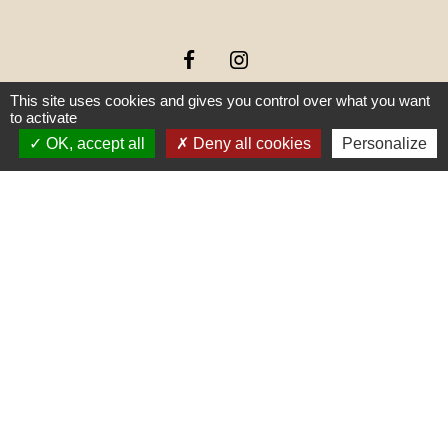
This site uses cookies and gives you control over what you want
to activate
OK, accept all
Deny all cookies
Personalize
Liens
PREFECTURE DE SAÔNE ET
LOIRE
RÉGION BOURGOGNE-
FRANCHE-COMTE
CONSEIL DÉPARTEMENTAL DE
SAÔNE ET LOIRE
MÂCONNAIS-BEAUJOLAIS