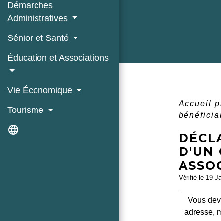
Démarches
Administratives
Sénior et Santé
Éducation et Associations
Vie Économique
Accueil 
Tourisme
bénéficia
language
DÉCLA
D'UN 
ASSOC
Vérifié le 19 J
Vous deve
adresse, m