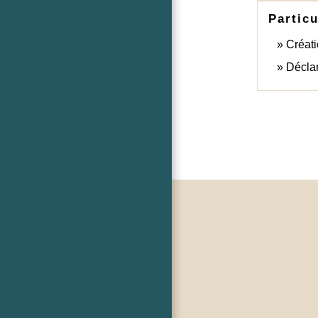
Particu
Créati
Déclar