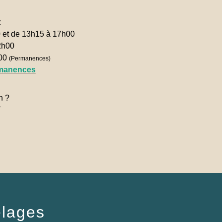
:
0 et de 13h15 à 17h00
2h00
h00
(Permanences)
rmanences
n ?

lages