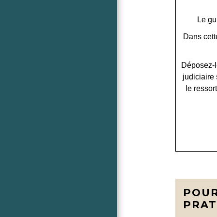
Le gu
Dans cett
Déposez-l
judiciair
le ressor
POUR
PRAT