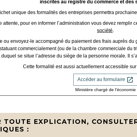
inscrites au registre du commerce et des
ichet unique des formalités des entreprises permettra prochainem
e attente, pour en informer l’administration vous devez remplir
société
.
e ou envoyez-le accompagné du paiement des frais auprès du gr
e statuant commercialement (ou de la chambre commerciale du tri
t duquel se situe l’adresse du siège de la personne morale. Il s’a
Cette formalité est aussi actuellement accessible sur
open_in_new
Accéder au formulaire
Ministère chargé de l'économie
 TOUTE EXPLICATION, CONSULTER
IQUES :